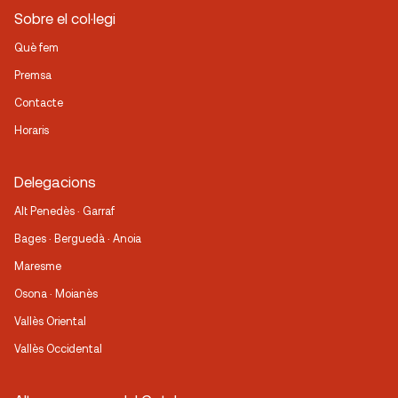
Sobre el col·legi
Què fem
Premsa
Contacte
Horaris
Delegacions
Alt Penedès · Garraf
Bages · Berguedà · Anoia
Maresme
Osona · Moianès
Vallès Oriental
Vallès Occidental