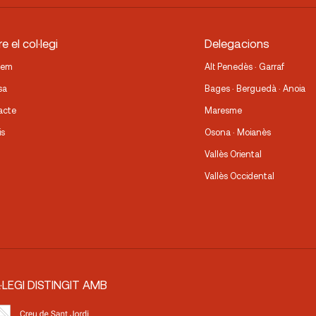
e el col·legi
Delegacions
fem
Alt Penedès · Garraf
sa
Bages · Berguedà · Anoia
acte
Maresme
is
Osona · Moianès
Vallès Oriental
Vallès Occidental
·LEGI DISTINGIT AMB