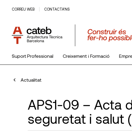
CORREU WEB
CONTACTA’NS
Suport Professional
Creixement i Formació
Empr
El Col·legi
Actualitat
APS1-09 – Acta d
seguretat i salut 