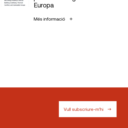
Europa
Més informació
Vull subscriure-m'hi