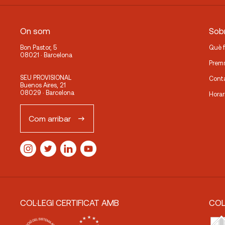
On som
Sobr
Bon Pastor, 5
Què 
08021 · Barcelona
Prem
SEU PROVISIONAL
Cont
Buenos Aires, 21
08029 · Barcelona
Horar
Com arribar
COL·LEGI CERTIFICAT AMB
COL