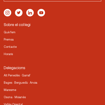
Sobre el col·legi
Què fem
Premsa
Contacte
Horaris
Delegacions
Alt Penedès · Garraf
Bages · Berguedà · Anoia
Maresme
Osona · Moianès
Vallès Oriental