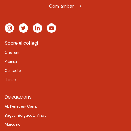
Com arribar
Sobre el col·legi
Què fem
Premsa
Contacte
Horaris
Delegacions
Alt Penedès · Garraf
Bages · Berguedà · Anoia
Maresme