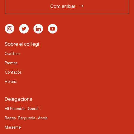
Com arribar
Sobre el col·legi
Què fem
Premsa
Contacte
Horaris
Delegacions
Alt Penedès · Garraf
Bages · Berguedà · Anoia
Maresme