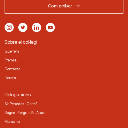
Com arribar
Sobre el col·legi
Què fem
Premsa
Contacte
Horaris
Delegacions
Alt Penedès · Garraf
Bages · Berguedà · Anoia
Maresme