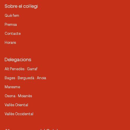
Sobre el col·legi
Què fem
Premsa
Contacte
Horaris
Delegacions
Alt Penedès · Garraf
Bages · Berguedà · Anoia
Maresme
Osona · Moianès
Vallès Oriental
Vallès Occidental