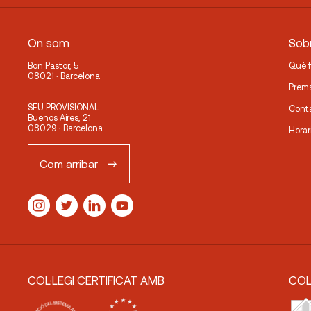
On som
Sobr
Bon Pastor, 5
Què 
08021 · Barcelona
Prem
SEU PROVISIONAL
Cont
Buenos Aires, 21
08029 · Barcelona
Horar
Com arribar
COL·LEGI CERTIFICAT AMB
COL