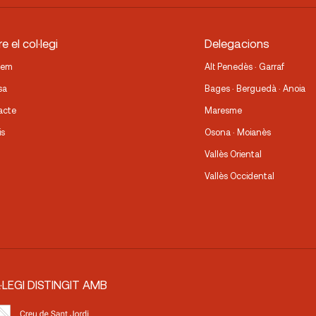
e el col·legi
Delegacions
fem
Alt Penedès · Garraf
sa
Bages · Berguedà · Anoia
acte
Maresme
is
Osona · Moianès
Vallès Oriental
Vallès Occidental
·LEGI DISTINGIT AMB