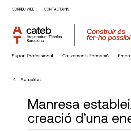
CORREU WEB
CONTACTA’NS
Suport Professional
Creixement i Formació
Empr
El Col·legi
Actualitat
Manresa estableix
creació d’una en