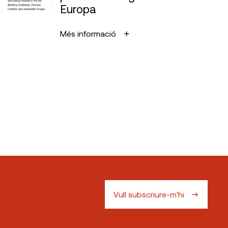
Europa
Més informació
Vull subscriure-m'hi