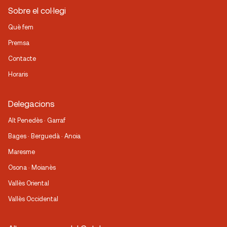
Sobre el col·legi
Què fem
Premsa
Contacte
Horaris
Delegacions
Alt Penedès · Garraf
Bages · Berguedà · Anoia
Maresme
Osona · Moianès
Vallès Oriental
Vallès Occidental