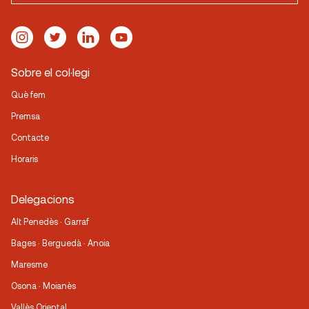
Sobre el col·legi
Què fem
Premsa
Contacte
Horaris
Delegacions
Alt Penedès · Garraf
Bages · Berguedà · Anoia
Maresme
Osona · Moianès
Vallès Oriental