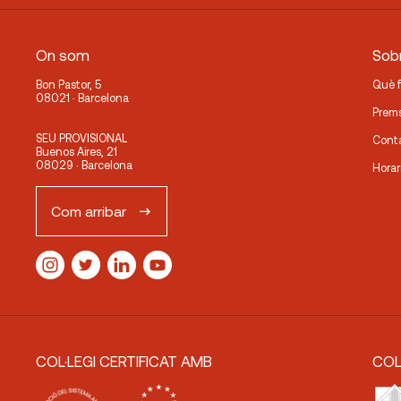
On som
Sobr
Bon Pastor, 5
Què 
08021 · Barcelona
Prem
SEU PROVISIONAL
Cont
Buenos Aires, 21
08029 · Barcelona
Horar
Com arribar
COL·LEGI CERTIFICAT AMB
COL