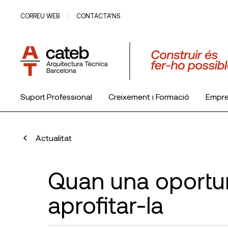
CORREU WEB
CONTACTA’NS
Suport Professional
Creixement i Formació
Empr
El Col·legi
Actualitat
Quan una oportuni
aprofitar-la