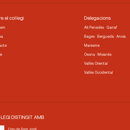
e el col·legi
Delegacions
fem
Alt Penedès · Garraf
sa
Bages · Berguedà · Anoia
acte
Maresme
is
Osona · Moianès
Vallès Oriental
Vallès Occidental
·LEGI DISTINGIT AMB