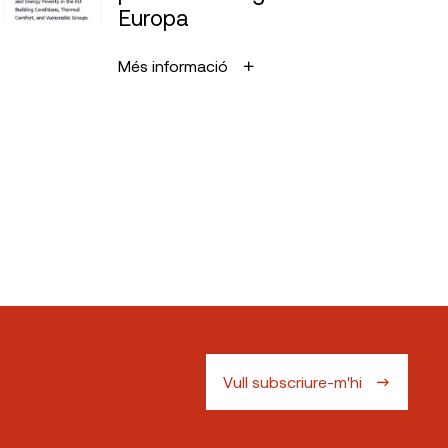
Europa
Més informació
Vull subscriure-m'hi