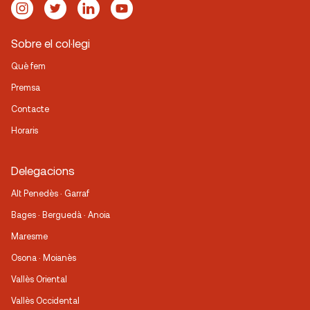
Sobre el col·legi
Què fem
Premsa
Contacte
Horaris
Delegacions
Alt Penedès · Garraf
Bages · Berguedà · Anoia
Maresme
Osona · Moianès
Vallès Oriental
Vallès Occidental