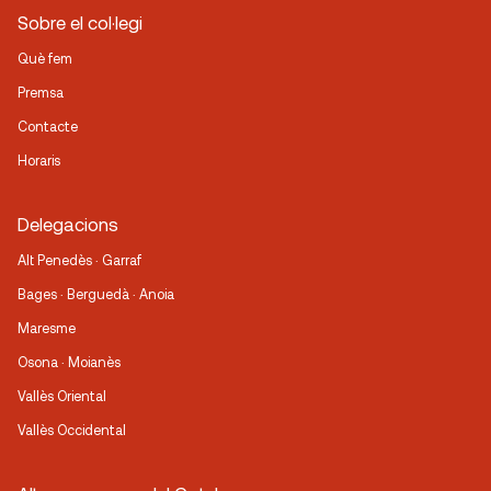
Sobre el col·legi
Què fem
Premsa
Contacte
Horaris
Delegacions
Alt Penedès · Garraf
Bages · Berguedà · Anoia
Maresme
Osona · Moianès
Vallès Oriental
Vallès Occidental