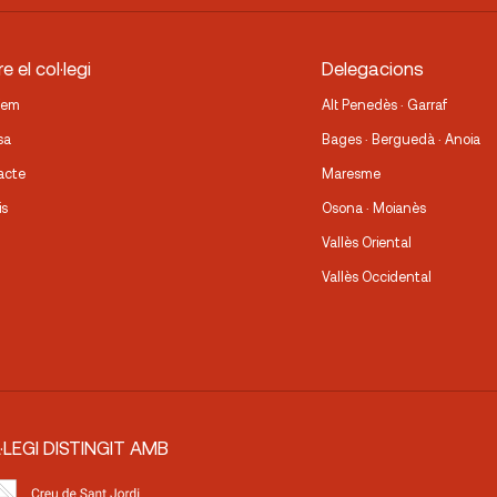
e el col·legi
Delegacions
fem
Alt Penedès · Garraf
sa
Bages · Berguedà · Anoia
acte
Maresme
is
Osona · Moianès
Vallès Oriental
Vallès Occidental
·LEGI DISTINGIT AMB