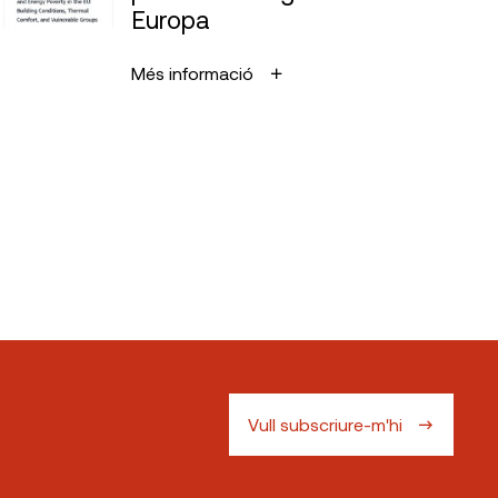
Europa
Més informació
Vull subscriure-m'hi