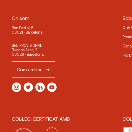
On som
Sobr
Bon Pastor, 5
Què 
08021 · Barcelona
Prem
SEU PROVISIONAL
Cont
Buenos Aires, 21
08029 · Barcelona
Horar
Com arribar
COL·LEGI CERTIFICAT AMB
COL