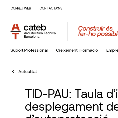
CORREU WEB
CONTACTA’NS
Suport Professional
Creixement i Formació
Empr
El Col·legi
Actualitat
TID-PAU: Taula d’i
desplegament de