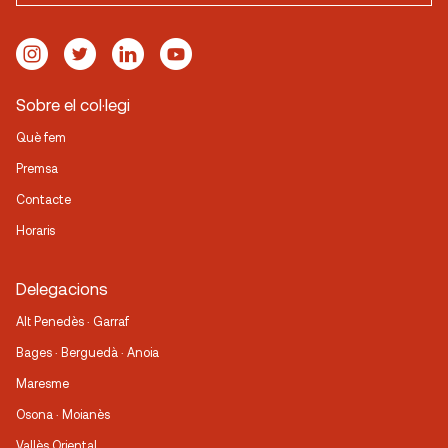
Sobre el col·legi
Què fem
Premsa
Contacte
Horaris
Delegacions
Alt Penedès · Garraf
Bages · Berguedà · Anoia
Maresme
Osona · Moianès
Vallès Oriental