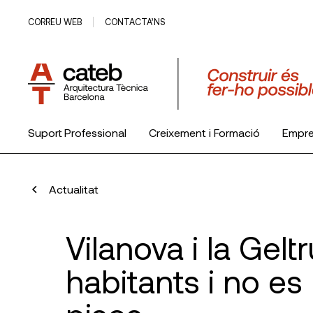
CORREU WEB
CONTACTA’NS
Suport Professional
Creixement i Formació
Empr
El Col·legi
Actualitat
Vilanova i la Gel
habitants i no es