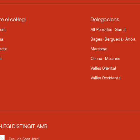
e el col·legi
Delegacions
fem
Alt Penedès · Garraf
sa
Bages · Berguedà · Anoia
acte
Maresme
is
Osona · Moianès
Vallès Oriental
Vallès Occidental
·LEGI DISTINGIT AMB