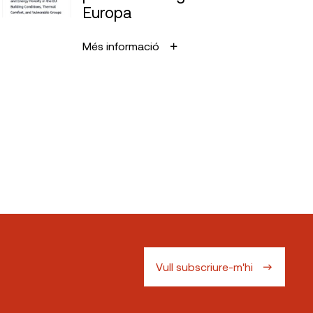
Europa
Més informació
Vull subscriure-m'hi