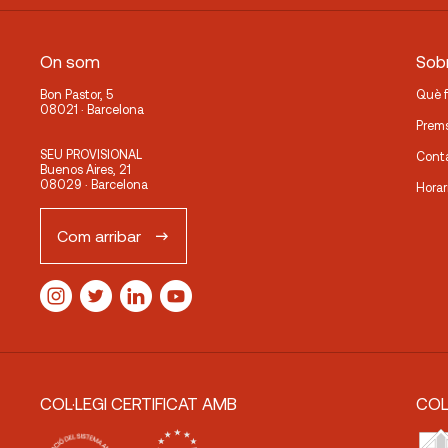
On som
Sobr
Bon Pastor, 5
Què 
08021 · Barcelona
Prem
SEU PROVISIONAL
Cont
Buenos Aires, 21
08029 · Barcelona
Horar
Com arribar
COL·LEGI CERTIFICAT AMB
COL