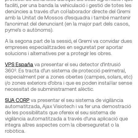
faciliti, per una banda la vehiculació i gestió de totes les
denúncies a través d’un col·laborador directe del Gremi
amb la Unitat de Mossos d’esquadra i també mantenir
l’anonimat del denunciant (en la major part dels casos,
pyme’s o autònoms).
A la segona part de la sessió, el Gremi va convidar dues
empreses especialitzades en seguretat per aportar
solucions i alternatives per a protegir les obres.
VPS España
va presentar el seu detector d’intrusió
360º. Es tracta d’un sistema de protecció perimetral,
especialment per a zones obertes (campes, solars, etc)
i/o zones exteriors d’obra i que es poden instal·lar sense
necessitat de subministrament alèctic.
SUA CORP
va presentar el seu sistema de vigilància
automatitzada, Ajax Visiotech i va fer una demostració
de les possibilitats que ofereix el seu sistema de
vigilància automatitzada a través d’una aplicació que
integra altres aspectes com la ciberseguretat o la
robòtica.