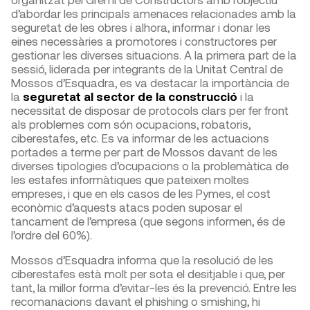
d’abordar les principals amenaces relacionades amb la
seguretat de les obres i alhora, informar i donar les
eines necessàries a promotores i constructores per
gestionar les diverses situacions. A la primera part de la
sessió, liderada per integrants de la Unitat Central de
Mossos d’Esquadra, es va destacar la importància de
la
seguretat al sector de la construcció
i la
necessitat de disposar de protocols clars per fer front
als problemes com són ocupacions, robatoris,
ciberestafes, etc. Es va informar de les actuacions
portades a terme per part de Mossos davant de les
diverses tipologies d’ocupacions o la problemàtica de
les estafes informàtiques que pateixen moltes
empreses, i que en els casos de les Pymes, el cost
econòmic d’aquests atacs poden suposar el
tancament de l’empresa (que segons informen, és de
l’ordre del 60%).
Mossos d’Esquadra informa que la resolució de les
ciberestafes està molt per sota el desitjable i que, per
tant, la millor forma d’evitar-les és la prevenció. Entre les
recomanacions davant el phishing o smishing, hi