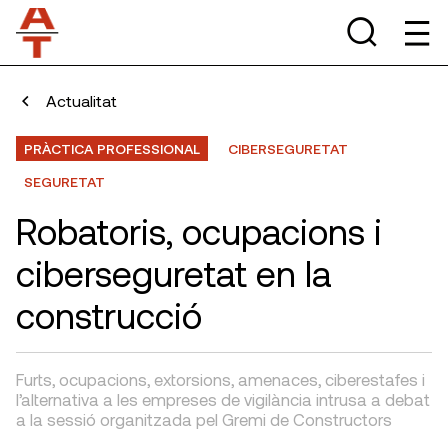
Actualitat
PRÀCTICA PROFESSIONAL
CIBERSEGURETAT
SEGURETAT
Robatoris, ocupacions i
ciberseguretat en la
construcció
Furts, ocupacions, extorsions, amenaces, ciberestafes i
l’alternativa a les empreses de vigilància intrusa a debat
a la sessió organitzada pel Gremi de Constructors