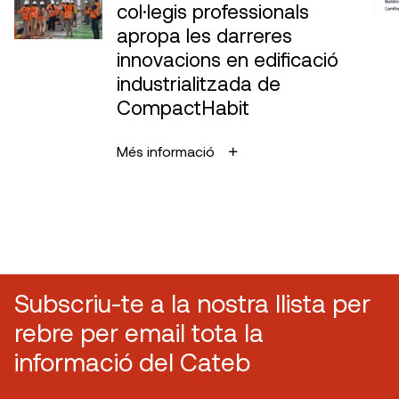
col·legis professionals
apropa les darreres
innovacions en edificació
industrialitzada de
CompactHabit
Més informació
Subscriu-te a la nostra llista per
rebre per email tota la
informació del Cateb