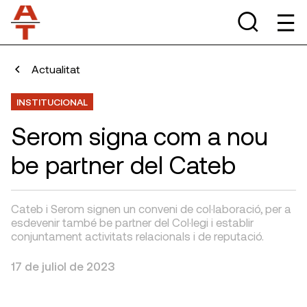
Actualitat
INSTITUCIONAL
Serom signa com a nou
be partner del Cateb
Cateb i Serom signen un conveni de col·laboració, per a
esdevenir també be partner del Col·legi i establir
conjuntament activitats relacionals i de reputació.
17 de juliol de 2023