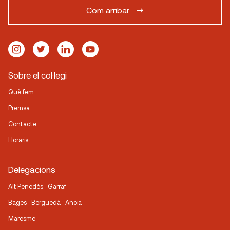
Com arribar
Sobre el col·legi
Què fem
Premsa
Contacte
Horaris
Delegacions
Alt Penedès · Garraf
Bages · Berguedà · Anoia
Maresme