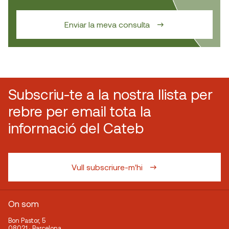
Enviar la meva consulta
Subscriu-te a la nostra llista per
rebre per email tota la
informació del Cateb
Vull subscriure-m'hi
On som
Bon Pastor, 5
08021 · Barcelona