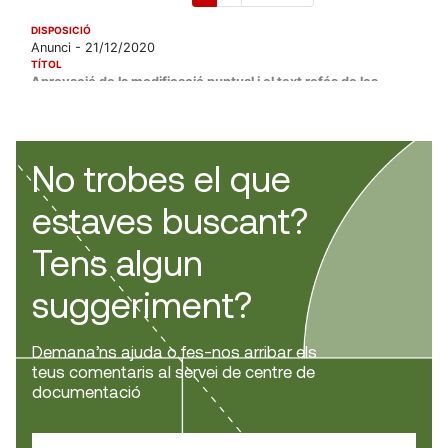
No trobes el que
estaves buscant?
Tens algun
suggeriment?
Demana’ns ajuda o fes-nos arribar els
teus comentaris al servei de centre de
documentació