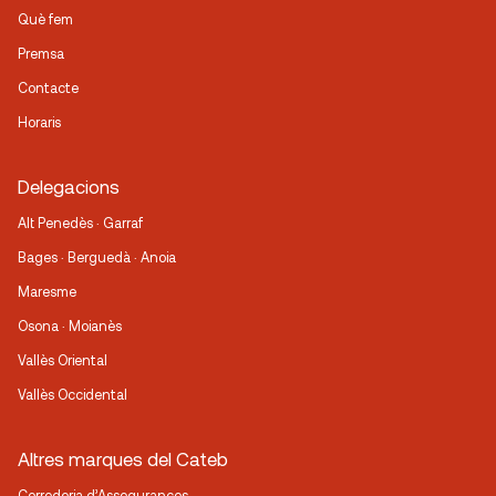
Què fem
Premsa
Contacte
Horaris
Delegacions
Alt Penedès · Garraf
Bages · Berguedà · Anoia
Maresme
Osona · Moianès
Vallès Oriental
Vallès Occidental
Altres marques del Cateb
Corredoria d’Assegurances