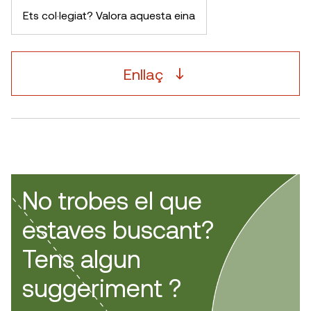
Ets col·legiat? Valora aquesta eina
Enllaç
No trobes el que
estaves buscant?
Tens algun
suggeriment ?