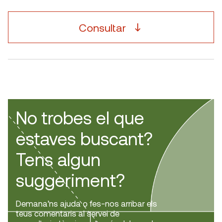
Consultar
No trobes el que
estaves buscant?
Tens algun
suggeriment?
Demana’ns ajuda o fes-nos arribar els
teus comentaris al servei de