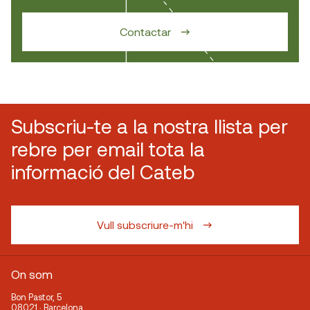
Contactar
Subscriu-te a la nostra llista per
rebre per email tota la
informació del Cateb
Vull subscriure-m'hi
On som
Bon Pastor, 5
08021 · Barcelona