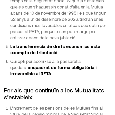
temps en la Seguretat Social. Sí que ja s’estableix
que els que s’haguessin donat d’alta en la Mútua
abans del 10 de novembre de 1995 i els que tinguin
52 anys a 31 de desembre de 2026, tindran unes
condicions més favorables en el cas que optin per
passar al RETA, perquè tenen poc marge per
cotitzar abans de la seva jubilació.
La transferència de drets econòmics està
exempta de tributació
.
Qui opti per acollir-se a la passarel·la
quedarà
enquadrat de forma obligatòria i
irreversible al RETA
.
Per als que continuïn a les Mutualitats
s’estableix:
L’increment de les pensions de les Mútues fins al
100% de la pensió mínima de la Seguretat Social.