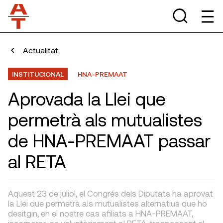
Actualitat
INSTITUCIONAL
HNA-PREMAAT
Aprovada la Llei que
permetrà als mutualistes
de HNA-PREMAAT passar
al RETA
Aquest 23 de juliol, el Congrés dels Diputats ha aprovat
la Llei que permetrà als mutualistes alternatius que ho
desitgin, en el nostre cas afiliats a HNA-PREMAAT,