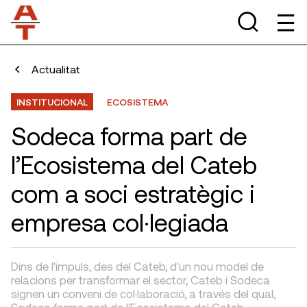
Actualitat
INSTITUCIONAL
ECOSISTEMA
Sodeca forma part de
l’Ecosistema del Cateb
com a soci estratègic i
empresa col·legiada
Dins de l'impuls, des del Cateb, d'un nou model de
relacions per transformar el sector, Cateb i Sodeca
signen un conveni de col·laboració, a través del qual,