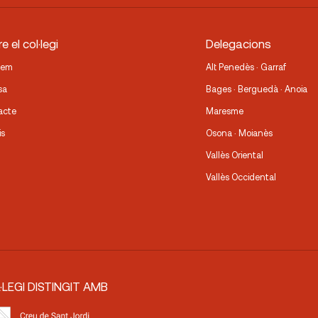
e el col·legi
Delegacions
fem
Alt Penedès · Garraf
sa
Bages · Berguedà · Anoia
acte
Maresme
is
Osona · Moianès
Vallès Oriental
Vallès Occidental
·LEGI DISTINGIT AMB