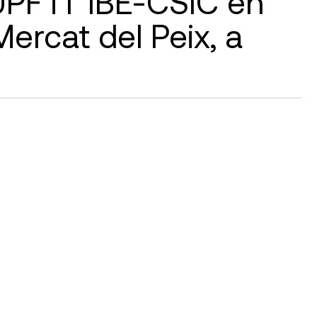
PF i l ‘IBE-CSIC en
 Mercat del Peix, a