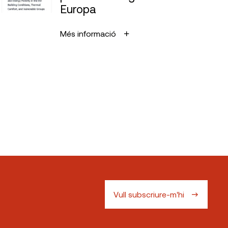
Europa
Més informació
Vull subscriure-m'hi