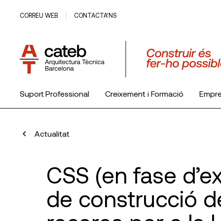
CORREU WEB
CONTACTA’NS
Suport Professional
Creixement i Formació
Empr
El Col·legi
Actualitat
CSS (en fase d’e
de construcció de