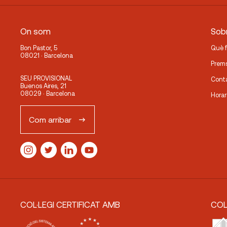
On som
Sobr
Bon Pastor, 5
Què 
08021 · Barcelona
Prem
SEU PROVISIONAL
Cont
Buenos Aires, 21
08029 · Barcelona
Horar
Com arribar
COL·LEGI CERTIFICAT AMB
COL