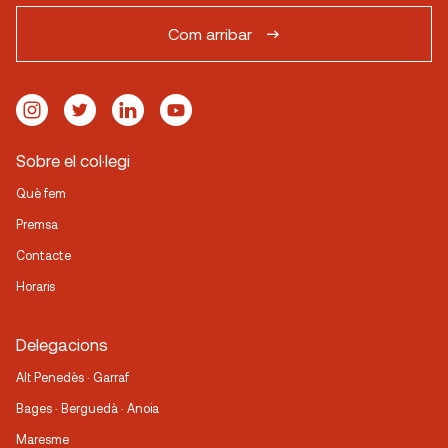
Com arribar
Sobre el col·legi
Què fem
Premsa
Contacte
Horaris
Delegacions
Alt Penedès · Garraf
Bages · Berguedà · Anoia
Maresme