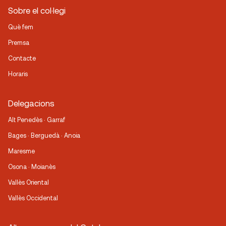
Sobre el col·legi
Què fem
Premsa
Contacte
Horaris
Delegacions
Alt Penedès · Garraf
Bages · Berguedà · Anoia
Maresme
Osona · Moianès
Vallès Oriental
Vallès Occidental