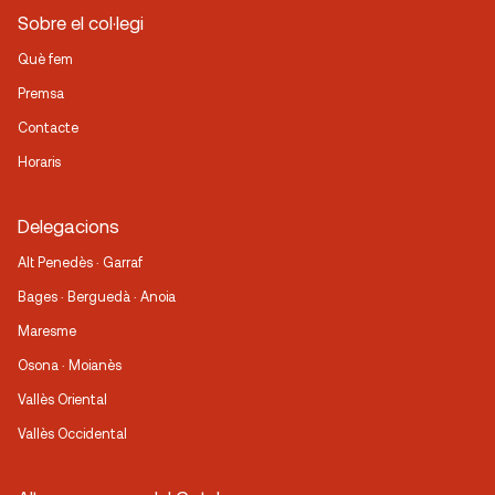
Sobre el col·legi
Què fem
Premsa
Contacte
Horaris
Delegacions
Alt Penedès · Garraf
Bages · Berguedà · Anoia
Maresme
Osona · Moianès
Vallès Oriental
Vallès Occidental