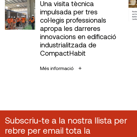
Una visita tècnica
impulsada per tres
col·legis professionals
apropa les darreres
innovacions en edificació
industrialitzada de
CompactHabit
Més informació
Subscriu-te a la nostra llista per
rebre per email tota la