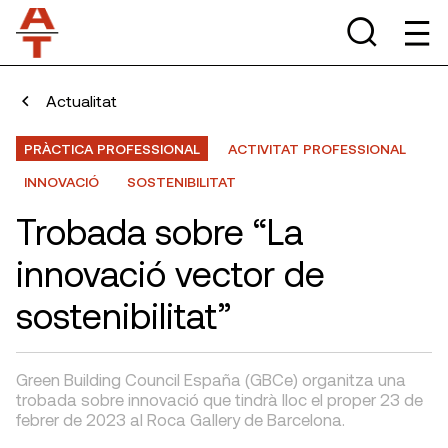
Actualitat
PRÀCTICA PROFESSIONAL
ACTIVITAT PROFESSIONAL
INNOVACIÓ
SOSTENIBILITAT
Trobada sobre “La
innovació vector de
sostenibilitat”
Green Building Council España (GBCe) organitza una
trobada sobre innovació que tindrà lloc el proper 23 de
febrer de 2023 al Roca Gallery de Barcelona.