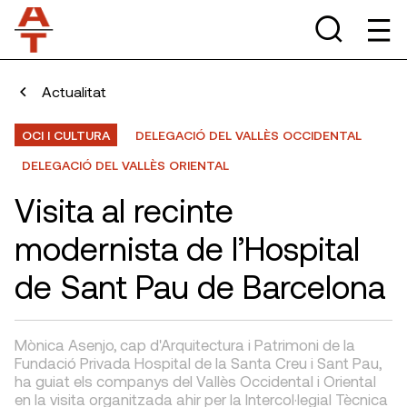
Actualitat
OCI I CULTURA
DELEGACIÓ DEL VALLÈS OCCIDENTAL
DELEGACIÓ DEL VALLÈS ORIENTAL
Visita al recinte
modernista de l’Hospital
de Sant Pau de Barcelona
Mònica Asenjo, cap d'Arquitectura i Patrimoni de la
Fundació Privada Hospital de la Santa Creu i Sant Pau,
ha guiat els companys del Vallès Occidental i Oriental
en la visita organitzada ahir per la Intercol·legial Tècnica