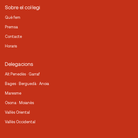
Sobre el col·legi
Què fem
Premsa
Contacte
Horaris
Delegacions
Alt Penedès · Garraf
Bages · Berguedà · Anoia
Maresme
Osona · Moianès
Vallès Oriental
Vallès Occidental