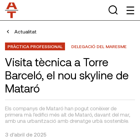
Actualitat
PRÀCTICA PROFESSIONAL
DELEGACIÓ DEL MARESME
Visita tècnica a Torre
Barceló, el nou skyline de
Mataró
Els companys de Mataró han pogut conèixer de
primera mà l'edifici més alt de Mataró, davant del mar,
amb una urbanització amb drenatge urbà sostenible.
3 d’abril de 2025