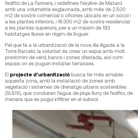
l’edifici de La Farinera, i redefineix l‘skyline de Mataró
amb una volumetria esglaonada, amb més de 2.500
m2 de sostre comercial o oficines ubicats en un sòcol i
a les plantes inferiors; i 16.300 m2 de sostre residencial
a les plantes superiors, per a un màxim de 192
habitatges lliures en règim de lloguer.
Pel que fa a la urbanització de la nova illa lligada a la
Torre Barceló, la voluntat és crear un espai amb molt
predomini de verd, bancs i zones d’estada, així com
espais on es puguin instal·lar terrasses.
El
projecte d’urbanització
busca fer més amable
aquesta zona, amb la instal·lació de zones amb
vegetació i sistemes de drenatge urbans sostenibles
(SUDS), que conduiran l’aigua de pluja lluny de l’edifici, de
manera que es pugui infiltrar en el subsol.