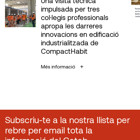
Una visita tècnica
impulsada per tres
col·legis professionals
apropa les darreres
innovacions en edificació
industrialitzada de
CompactHabit
Més informació
Subscriu-te a la nostra llista per
rebre per email tota la