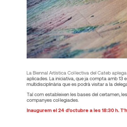
La Biennal Artística Col·lectiva del Cateb apleg
aplicades. La iniciativa, que ja compta amb 13 ed
multidisciplinària que es podrà visitar a la dele
Tal com estableixen les bases del certamen, l
companyes col·legiades.
Inaugurem el 24 d'octubre a les 18:30 h. T'