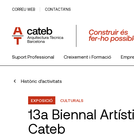
CORREU WEB
CONTACTA’NS
Suport Professional
Creixement i Formació
Empr
El Col·legi
Històric d'activitats
EXPOSICIÓ
CULTURALS
13a Biennal Artíst
Cateb