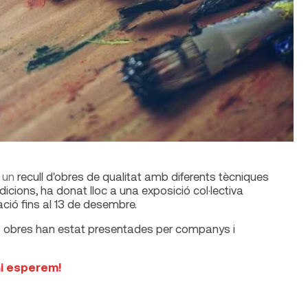
a un
recull d'obres de qualitat amb diferents tècniques
icions, ha donat lloc a una exposició col·lectiva
gació fins al 13 de desembre.
es obres han estat presentades per companys i
hi esperem!