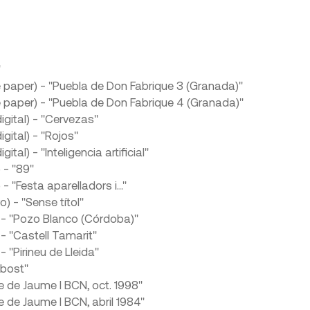
"
e paper) - "Puebla de Don Fabrique 3 (Granada)"
e paper) - "Puebla de Don Fabrique 4 (Granada)"
gital) - "Cervezas"
gital) - "Rojos"
al) - "Inteligencia artificial"
 - "89"
- "Festa aparelladors i..."
o) - "Sense títol"
 - "Pozo Blanco (Córdoba)"
- "Castell Tamarit"
 "Pirineu de Lleida"
ebost"
re de Jaume I BCN, oct. 1998"
re de Jaume I BCN, abril 1984"