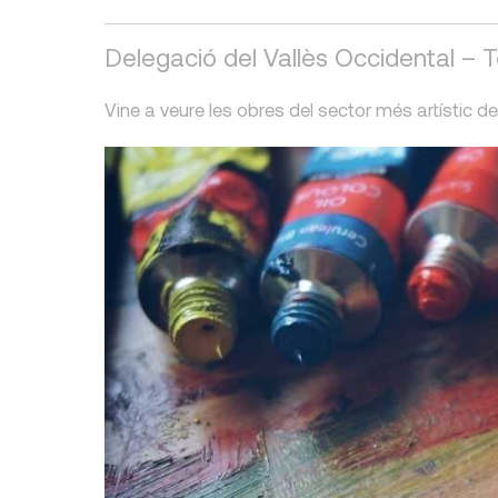
Delegació del Vallès Occidental – 
Vine a veure les obres del sector més artístic del