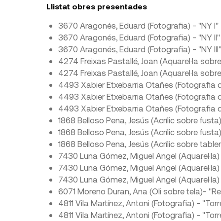
Llistat obres presentades
3670 Aragonés, Eduard (Fotografia) - "NY I"
3670 Aragonés, Eduard (Fotografia) - "NY II"
3670 Aragonés, Eduard (Fotografia) - "NY III
4274 Freixas Pastallé, Joan (Aquarel·la sobr
4274 Freixas Pastallé, Joan (Aquarel·la sobr
4493 Xabier Etxebarria Otañes (Fotografia di
4493 Xabier Etxebarria Otañes (Fotografia di
4493 Xabier Etxebarria Otañes (Fotografia digit
1868 Belloso Pena, Jesús (Acrílic sobre fusta)
1868 Belloso Pena, Jesús (Acrílic sobre fusta) 
1868 Belloso Pena, Jesús (Acrílic sobre tabler
7430 Luna Gómez, Miguel Angel (Aquarel·la)
7430 Luna Gómez, Miguel Angel (Aquarel·la) 
7430 Luna Gómez, Miguel Angel (Aquarel·la) -
6071 Moreno Duran, Ana (Oli sobre tela)- "R
4811 Vila Martínez, Antoni (Fotografia) - "Tor
4811 Vila Martínez, Antoni (Fotografia) - "Tor