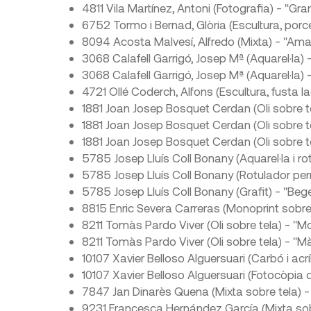
4811 Vila Martínez, Antoni (Fotografia) - "Gra
6752 Tormo i Bernad, Glòria (Escultura, porc
8094 Acosta Malvesí, Alfredo (Mixta) - "Amat
3068 Calafell Garrigó, Josep Mª (Aquarel·la) -
3068 Calafell Garrigó, Josep Mª (Aquarel·la) 
4721 Ollé Coderch, Alfons (Escultura, fusta 
1881 Joan Josep Bosquet Cerdan (Oli sobre tela
1881 Joan Josep Bosquet Cerdan (Oli sobre te
1881 Joan Josep Bosquet Cerdan (Oli sobre te
5785 Josep Lluís Coll Bonany (Aquarel·la i r
5785 Josep Lluís Coll Bonany (Rotulador per
5785 Josep Lluís Coll Bonany (Grafit) - "Bege
8815 Enric Severa Carreras (Monoprint sobre
8211 Tomàs Pardo Viver (Oli sobre tela) - "
8211 Tomàs Pardo Viver (Oli sobre tela) - "
10107 Xavier Belloso Alguersuari (Carbó i acríl
10107 Xavier Belloso Alguersuari (Fotocòpia d
7847 Jan Dinarès Quena (Mixta sobre tela) -
9231 Francesca Hernández García (Mixta sobre