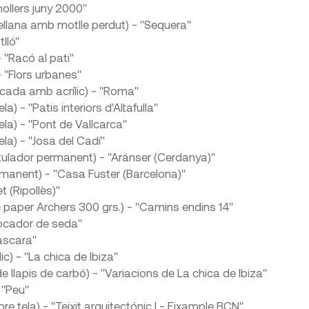
nollers juny 2000"
ellana amb motlle perdut) - "Sequera"
lló"
 "Racó al pati"
- "Flors urbanes"
lacada amb acrílic) - "Roma"
) - "Patis interiors d'Altafulla"
la) - "Pont de Vallcarca"
la) - "Josa del Cadí"
otulador permanent) - "Aránser (Cerdanya)"
manent) - "Casa Fuster (Barcelona)"
t (Ripollès)"
 paper Archers 300 grs.) - "Camins endins 14"
Mocador de seda"
Màscara"
ic) - "La chica de Ibiza"
e llapis de carbó) - "Variacions de La chica de Ibiza"
 "Peu"
 tela) - "Teixit arquitectónic I - Eixample BCN"