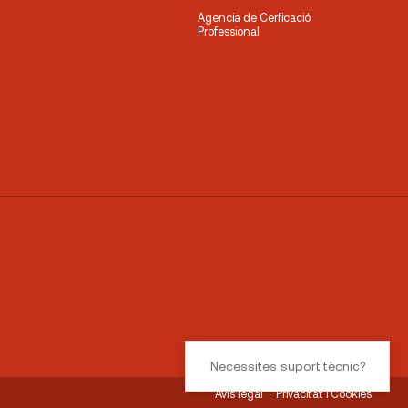
Agencia de Cerficació
Professional
Necessites suport tècnic?
Avís legal
Privacitat i Cookies