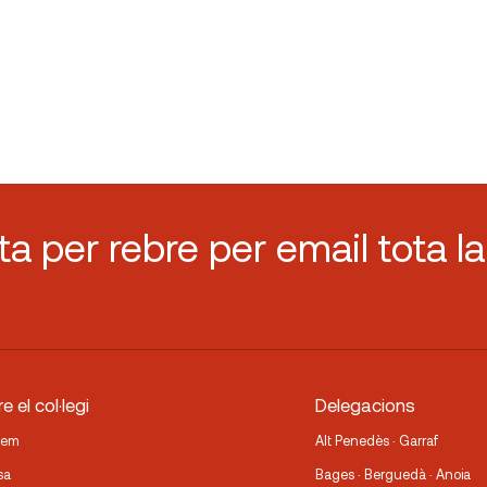
sta per rebre per email tota la
e el col·legi
Delegacions
fem
Alt Penedès · Garraf
sa
Bages · Berguedà · Anoia