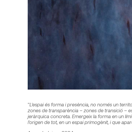
"
L'espai és forma i presència, no només un territor
zones de transparència – zones de transició – es
jeràrquica concreta. Emergeix la forma en un lími
l'origen de tot, en un espai primogènit, i que apare