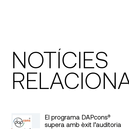
NOTÍCIES
RELACION
El programa DAPcons®
supera amb èxit l’auditoria