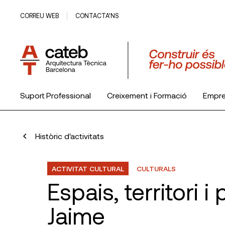
CORREU WEB
CONTACTA’NS
Suport Professional
Creixement i Formació
Empr
El Col·legi
Històric d'activitats
ACTIVITAT CULTURAL
CULTURALS
Espais, territori 
Jaime