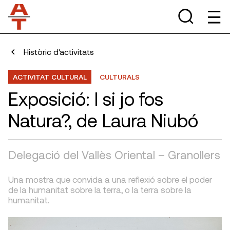
Històric d'activitats
ACTIVITAT CULTURAL
CULTURALS
Exposició: I si jo fos
Natura?, de Laura Niubó
Delegació del Vallès Oriental – Granollers
Una mostra que convida a una reflexió sobre el poder
de la humanitat sobre la terra, o la terra sobre la
humanitat.