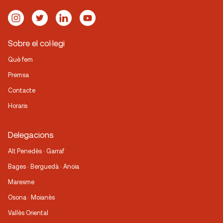
Sobre el col·legi
Què fem
Premsa
Contacte
Horaris
Delegacions
Alt Penedès · Garraf
Bages · Berguedà · Anoia
Maresme
Osona · Moianès
Vallès Oriental