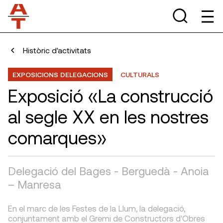
Històric d'activitats
EXPOSICIONS DELEGACIONS
CULTURALS
Exposició «La construcció
al segle XX en les nostres
comarques»
Delegació del Bages - Berguedà - Anoia
– Manresa
En el marc de les Festes de la Llum, la delegació,
conjuntament amb el Gremi de Constructors d'Obres