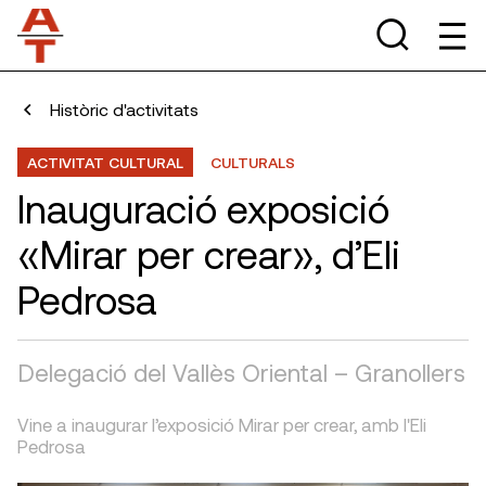
Històric d'activitats
ACTIVITAT CULTURAL
CULTURALS
Inauguració exposició
«Mirar per crear», d’Eli
Pedrosa
Delegació del Vallès Oriental – Granollers
Vine a inaugurar l’exposició Mirar per crear, amb l'Eli
Pedrosa