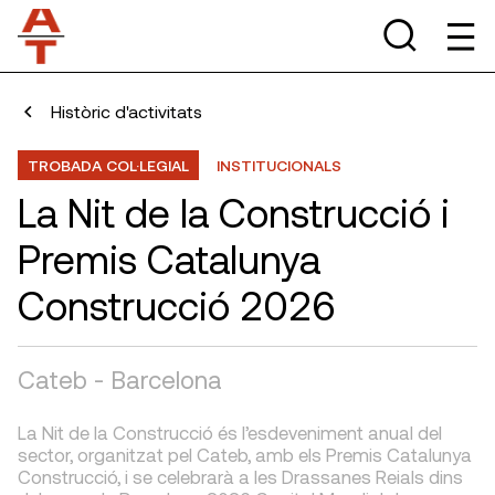
Històric d'activitats
TROBADA COL·LEGIAL
INSTITUCIONALS
La Nit de la Construcció i
Premis Catalunya
Construcció 2026
Cateb - Barcelona
La Nit de la Construcció és l’esdeveniment anual del
sector, organitzat pel Cateb, amb els Premis Catalunya
Construcció, i se celebrarà a les Drassanes Reials dins