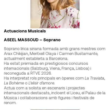
Actuacions Musicals
ASEEL MASSOUD – Soprano
Soprano lírica siriana formada amb grans mestres com
Arax Chikijian, Meritxell Olaya i Carmen Bustamante,
actualment establerta a Barcelona.
Ha estat premiada en prestigiosos concursos
internacionals (Salzburg, Viena, França, Lisboa) i
reconeguda a RTVE 2026.
Ha interpretat rols principals en òperes com
La Traviata
,
La Bohème
o
L’elisir d’amore
.
Actua com a solista en escenaris i projectes
internacionals destacats, incloent el Liceu, el Palau de la
Música i col·laboracions amb figures i festivals de
renom.