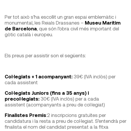
Per tot això s’ha escollit un gran espai emblemàtic i
monumental, les Reials Drassanes –
Museu Marítim
de Barcelona
, que són l’obra civil més important del
gòtic català i europeu.
Els preus per assistir son el següents:
Col·legiats + 1 acompanyant:
39€ (IVA inclòs) per
cada assistent
Col·legiats Juniors (fins a 35 anys) i
precol·legiats:
30€ (IVA inclòs) per a cada
assistent (acompanyants a preu de col·legiat)
Finalistes Premis
:2 inscripcions gratuïtes per
candidatura i la resta a preu de col·legiat. S’entendrà per
finalista el nom del candidat presentat a la fitxa