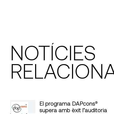
NOTÍCIES
RELACION
El programa DAPcons®
supera amb èxit l’auditoria