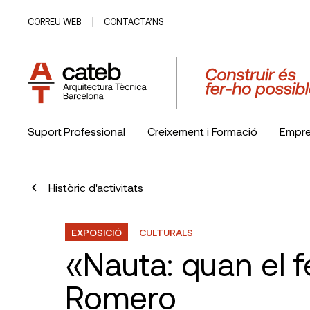
CORREU WEB
CONTACTA’NS
Suport Professional
Creixement i Formació
Empr
El Col·legi
Històric d'activitats
EXPOSICIÓ
CULTURALS
«Nauta: quan el f
Romero