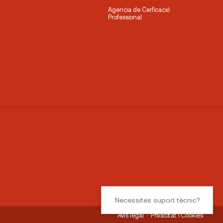
Agencia de Cerficació
Professional
Necessites suport tècnic?
Avís legal
Privacitat i Cookies