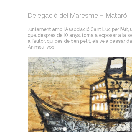
Delegació del Maresme – Mataró
Juntament amb l'Associació Sant Lluc per l'Art, 
que, després de 10 anys, torna a exposar a la sev
a l'autor, qui des de ben petit, els veia pass
Animeu-vos!