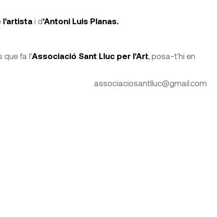
e
l'artista
i d
'Antoni Luis Planas.
 que fa l'
Associació Sant Lluc per l'Art
, posa-t'hi en
associaciosantlluc@gmail.com