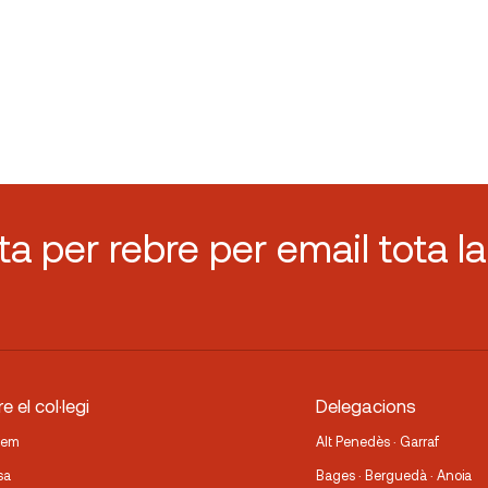
sta per rebre per email tota la
e el col·legi
Delegacions
fem
Alt Penedès · Garraf
sa
Bages · Berguedà · Anoia