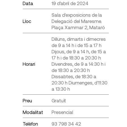
Data
19 d’abril de 2024
Sala d'exposicions de la
Lloc
Delegació del Maresme.
Plaça Xammar 2, Mataró
Dilluns, dimarts i dimecres
de 9 a 14 h i de 15 a 17 h
Dijous, de 9 a 14 h, de 15 a
17 h i de 18:30 a 20:30 h
Horari
Divendres, de 9 a 14:30 h i
de 18:30 a 20:30 h
Dissabtes, de 18:30 a
20:30 h Diumenges, d'11:30
a 13:30 h
Preu
Gratuït
Modalitat
Presencial
Telèfon
93 798 34 42