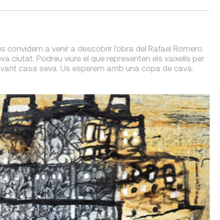
us convidem a venir a descobrir l'obra del Rafael Romero
a ciutat. Podreu viure el que representen els vaixells per
ar davant casa seva. Us esperem amb una copa de cava.