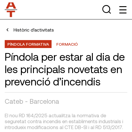
Històric d'activitats
PÍNDOLA FORMATIVA
FORMACIÓ
Píndola per estar al dia de
les principals novetats en
prevenció d’incendis
Cateb - Barcelona
El nou RD 164/2025 actualitza la normativa de
seguretat contra incendis en establiments industrials i
introdueix modificacions al CTE DB-SI i al RD 513/2017.