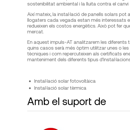
sostenibilitat ambiental i la lluita contra el canvi 
Així mateix, la instal·lació de panells solars pot 
llogaters cada vegada estan més interessats en 
redueixen els costos energètics. Això pot fer que
mercat.
En aquest impuls-AT analitzarem les diferents ti
quins casos serà més òptim utilitzar unes o les
tècniques i com repercuteixen als certificats ener
manteniment dels diferents tipus d’instal·lacions
Instal·lació solar fotovoltàica
Instal·lació solar tèrmica
Amb el suport de