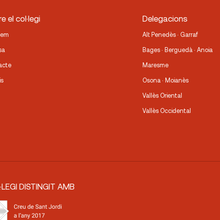
e el col·legi
Delegacions
fem
Alt Penedès · Garraf
sa
Bages · Berguedà · Anoia
acte
Maresme
is
Osona · Moianès
Vallès Oriental
Vallès Occidental
·LEGI DISTINGIT AMB