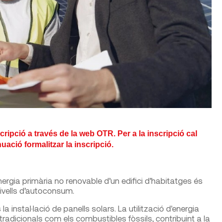
cripció a través de la web OTR. Per a la inscripció cal
nuació formalitzar la inscripció.
ergia primària no renovable d’un edifici d’habitatges és
 nivells d’autoconsum.
a instal·lació de panells solars. La utilització d'energia
tradicionals com els combustibles fòssils, contribuint a la