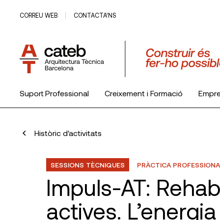
CORREU WEB
CONTACTA’NS
Suport Professional
Creixement i Formació
Empr
El Col·legi
Històric d'activitats
SESSIONS TÈCNIQUES
PRÀCTICA PROFESSIONA
Impuls-AT: Rehab
actives. L’energia