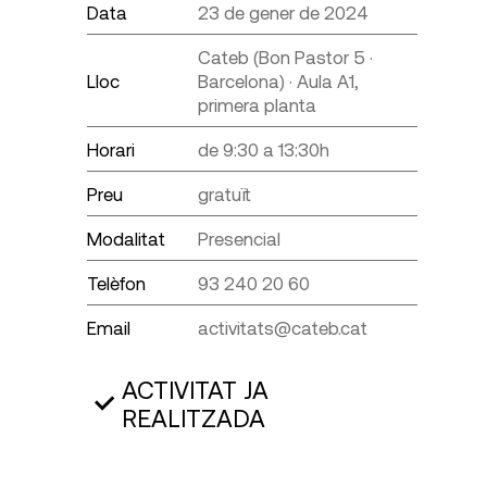
Data
23 de gener de 2024
Cateb (Bon Pastor 5 ·
Lloc
Barcelona) · Aula A1,
primera planta
Horari
de 9:30 a 13:30h
Preu
gratuït
Modalitat
Presencial
Telèfon
93 240 20 60
Email
activitats@cateb.cat
ACTIVITAT JA
REALITZADA