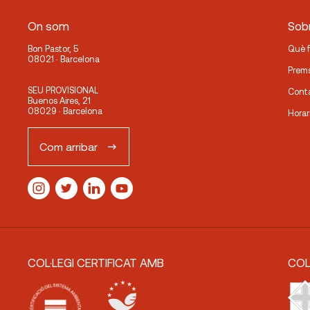
On som
Sobr
Bon Pastor, 5
Què 
08021 · Barcelona
Prem
SEU PROVISIONAL
Cont
Buenos Aires, 21
08029 · Barcelona
Horar
Com arribar
COL·LEGI CERTIFICAT AMB
COL