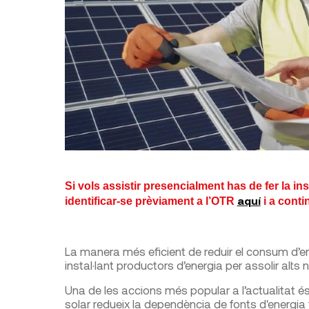
Si vols assistir presencialment has de fer la ins
aquí
identificar-se prèviament a l’OTR
i a conti
La manera més eficient de reduir el consum d’en
instal·lant productors d’energia per assolir alts
Una de les accions més popular a l’actualitat és l
solar redueix la dependència de fonts d'energia 