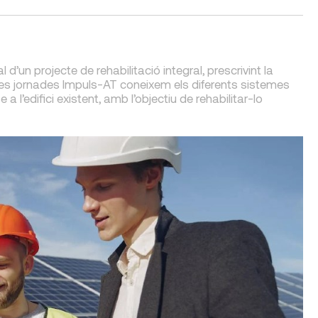
 d’un projecte de rehabilitació integral, prescrivint la
b les jornades Impuls-AT coneixem els diferents sistemes
a l’edifici existent, amb l’objectiu de rehabilitar-lo