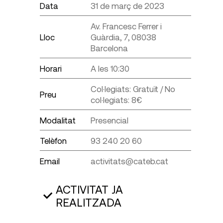
Data
31 de març de 2023
Av. Francesc Ferrer i
Lloc
Guàrdia, 7, 08038
Barcelona
Horari
A les 10:30
Col·legiats: Gratuït / No
Preu
col·legiats: 8€
Modalitat
Presencial
Telèfon
93 240 20 60
Email
activitats@cateb.cat
ACTIVITAT JA
REALITZADA