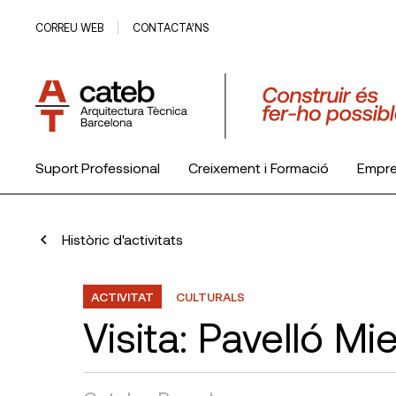
CORREU WEB
CONTACTA’NS
Suport Professional
Creixement i Formació
Empr
El Col·legi
Històric d'activitats
ACTIVITAT
CULTURALS
Visita: Pavelló M