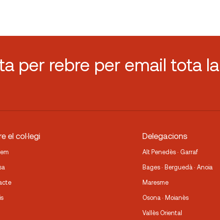
sta per rebre per email tota la
e el col·legi
Delegacions
fem
Alt Penedès · Garraf
sa
Bages · Berguedà · Anoia
acte
Maresme
is
Osona · Moianès
Vallès Oriental