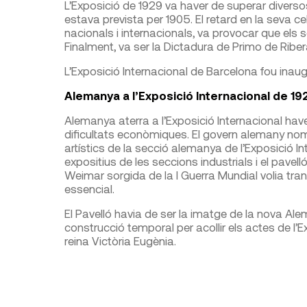
L’Exposició de 1929 va haver de superar diversos
estava prevista per 1905. El retard en la seva c
nacionals i internacionals, va provocar que els se
Finalment, va ser la Dictadura de Primo de Ribera 
L’Exposició Internacional de Barcelona fou inaugu
Alemanya a l’Exposició Internacional de 19
Alemanya aterra a l’Exposició Internacional have
dificultats econòmiques. El govern alemany nome
artístics de la secció alemanya de l’Exposició I
expositius de les seccions industrials i el pavell
Weimar sorgida de la I Guerra Mundial volia trans
essencial.
El Pavelló havia de ser la imatge de la nova Al
construcció temporal per acollir els actes de l’Ex
reina Victòria Eugènia.