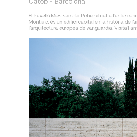
Cateb - Barcelona
El Pavelló Mies van der Rohe, situat a l’antic re
Montjuïc, és un edifici capital en la història de l
l’arquitectura europea de vanguàrdia. Visita'l a