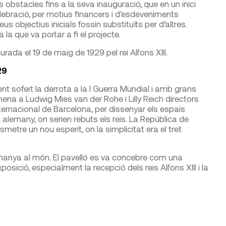
 obstacles fins a la seva inauguració, que en un inici
elebració, per motius financers i d'esdeveniments
us objectius inicials fossin substituïts per d’altres.
la que va portar a fi el projecte.
rada el 19 de maig de 1929 pel rei Alfons XIII.
29
nt sofert la derrota a la I Guerra Mundial i amb grans
na a Ludwig Mies van der Rohe i Lilly Reich directors
nternacional de Barcelona, per dissenyar els espais
ó alemany, on serien rebuts els reis. La República de
metre un nou esperit, on la simplicitat era el tret
emanya al món. El pavelló es va concebre com una
posició, especialment la recepció dels reis Alfons XIII i la