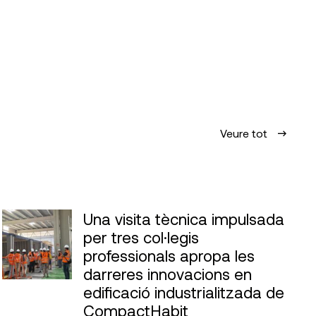
Veure tot
Una visita tècnica impulsada
per tres col·legis
professionals apropa les
darreres innovacions en
edificació industrialitzada de
CompactHabit