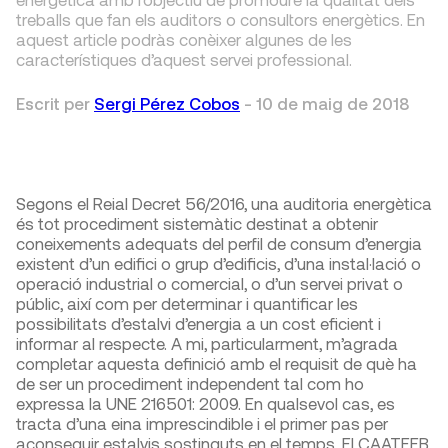
treballs que fan els auditors o consultors energètics. En
aquest article podràs conèixer algunes de les
característiques d’aquest servei professional.
Escrit per
Sergi Pérez Cobos
-
10 de maig de 2018
Segons el Reial Decret 56/2016, una auditoria energètica
és tot procediment sistemàtic destinat a obtenir
coneixements adequats del perfil de consum d’energia
existent d’un edifici o grup d’edificis, d’una instal·lació o
operació industrial o comercial, o d’un servei privat o
públic, així com per determinar i quantificar les
possibilitats d’estalvi d’energia a un cost eficient i
informar al respecte. A mi, particularment, m’agrada
completar aquesta definició amb el requisit de què ha
de ser un procediment independent tal com ho
expressa la UNE 216501: 2009. En qualsevol cas, es
tracta d’una eina imprescindible i el primer pas per
aconseguir estalvis sostinguts en el temps. El CAATEEB