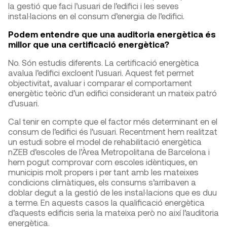
la gestió que faci l’usuari de l’edifici i les seves
instal·lacions en el consum d’energia de l’edifici.
Podem entendre que una auditoria energètica és
millor que una certificació energètica?
No. Són estudis diferents. La certificació energètica
avalua l’edifici excloent l’usuari. Aquest fet permet
objectivitat, avaluar i comparar el comportament
energètic teòric d’un edifici considerant un mateix patró
d’usuari.
Cal tenir en compte que el factor més determinant en el
consum de l’edifici és l’usuari. Recentment hem realitzat
un estudi sobre el model de rehabilitació energètica
nZEB d’escoles de l’Àrea Metropolitana de Barcelona i
hem pogut comprovar com escoles idèntiques, en
municipis molt propers i per tant amb les mateixes
condicions climàtiques, els consums s’arribaven a
doblar degut a la gestió de les instal·lacions que es duu
a terme. En aquests casos la qualificació energètica
d’aquests edificis seria la mateixa però no així l’auditoria
energètica.