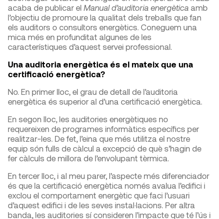
acaba de publicar el
Manual d’auditoria energètica
amb
l’objectiu de promoure la qualitat dels treballs que fan
els auditors o consultors energètics. Coneguem una
mica més en profunditat algunes de les
característiques d’aquest servei professional.
Una auditoria energètica és el mateix que una
certificació energètica?
No. En primer lloc, el grau de detall de l’auditoria
energètica és superior al d’una certificació energètica.
En segon lloc, les auditories energètiques no
requereixen de programes informàtics específics per
realitzar-les. De fet, l’eina que més utilitza el nostre
equip són fulls de càlcul a excepció de què s’hagin de
fer càlculs de millora de l’envolupant tèrmica.
En tercer lloc, i al meu parer, l’aspecte més diferenciador
és que la certificació energètica només avalua l’edifici i
exclou el comportament energètic que faci l’usuari
d’aquest edifici i de les seves instal·lacions. Per altra
banda, les auditories sí consideren l’impacte que té l’ús i