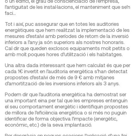
o un edifici, el grau de conscienciació de l’empresa,
l’antiguitat de les instal·lacions, el manteniment que se’n
faci…
Tot i així, puc assegurar que en totes les auditories
energètiques que hem realitzat la implementació de les
mesures d’estalvi amb períodes de retorn de la inversió
inferiors a l’any ja són superiors als nostres honoraris.
Cal dir que queden exclosos equipaments molt petits o
amb molt poques hores d’utilització i els habitatges.
Una altra dada interessant que hem calculat és que per
cada 1€ invertit en l’auditoria energètica s’han detectat
propostes d’estalvi de més de 9 € amb mitjanes
d’amortització de les inversions inferiors als 3 anys.
Podem dir que l’auditoria energètica ha demostrat ser
una important eina per tal que les empreses entenguin
el seu comportament energètic i identifiquin propostes
de millora de l’eficiència energètica o si més no puguin
identificar de forma objectiva l’impacte (energètic,
econòmic, etc.) de la seva implantació.
Per desgràcia en poques ocasions l’aplicació d’una llei