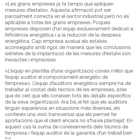
«Les grans empreses ja fa temps que apliquen
mesures d’estalvi». Aquesta afirmació pot ser
parcialment correcta en el sector industrial però no és
aplicable a totes les grans empreses. Poques
empreses disposen d’un equip exclusivament dedicat a
l’eficiència energètica i a la reducció de la despesa
energètica. Cap empresa avalua els estalvis
aconseguits amb rigor, de manera que les conclusions
extretes de la implantació de les mesures d’estalvi són
inexactes i imprecises.
«L’equip en plantilla d’una organització coneix millor que
l’equip auditor el comportament energètic de
l’empresa». L’equip d’auditors energètics sempre ha de
treballar al costat dels tècnics de les empreses, atès
que és cert que ells coneixen tots els detalls específics
de la seva organització. Ara bé, el fet que els auditors
tinguin experiència en situacions més diverses, els
confereix una visió transversal que els permet fer
aportacions que el client encara no s’havia plantejat. En
aquest cas la suma de coneixements dels tècnics de
l’empresa i l’equip auditor és la garantia d’un treball ben
fet.