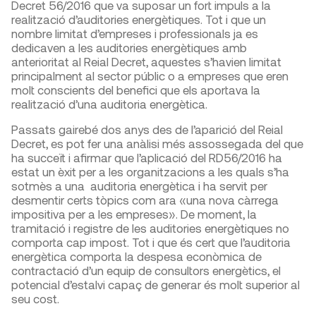
Decret 56/2016 que va suposar un fort impuls a la
realització d’auditories energètiques. Tot i que un
nombre limitat d’empreses i professionals ja es
dedicaven a les auditories energètiques amb
anterioritat al Reial Decret, aquestes s’havien limitat
principalment al sector públic o a empreses que eren
molt conscients del benefici que els aportava la
realització d’una auditoria energètica.
Passats gairebé dos anys des de l’aparició del Reial
Decret, es pot fer una anàlisi més assossegada del que
ha succeït i afirmar que l’aplicació del RD56/2016 ha
estat un èxit per a les organitzacions a les quals s’ha
sotmès a una auditoria energètica i ha servit per
desmentir certs tòpics com ara «una nova càrrega
impositiva per a les empreses». De moment, la
tramitació i registre de les auditories energètiques no
comporta cap impost. Tot i que és cert que l’auditoria
energètica comporta la despesa econòmica de
contractació d’un equip de consultors energètics, el
potencial d’estalvi capaç de generar és molt superior al
seu cost.