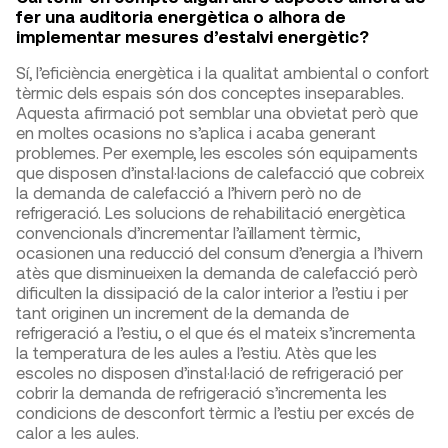
fer una auditoria energètica o alhora de
implementar mesures d’estalvi energètic?
Sí, l’eficiència energètica i la qualitat ambiental o confort
tèrmic dels espais són dos conceptes inseparables.
Aquesta afirmació pot semblar una obvietat però que
en moltes ocasions no s’aplica i acaba generant
problemes. Per exemple, les escoles són equipaments
que disposen d’instal·lacions de calefacció que cobreix
la demanda de calefacció a l’hivern però no de
refrigeració. Les solucions de rehabilitació energètica
convencionals d’incrementar l’aïllament tèrmic,
ocasionen una reducció del consum d’energia a l’hivern
atès que disminueixen la demanda de calefacció però
dificulten la dissipació de la calor interior a l’estiu i per
tant originen un increment de la demanda de
refrigeració a l’estiu, o el que és el mateix s’incrementa
la temperatura de les aules a l’estiu. Atès que les
escoles no disposen d’instal·lació de refrigeració per
cobrir la demanda de refrigeració s’incrementa les
condicions de desconfort tèrmic a l’estiu per excés de
calor a les aules.