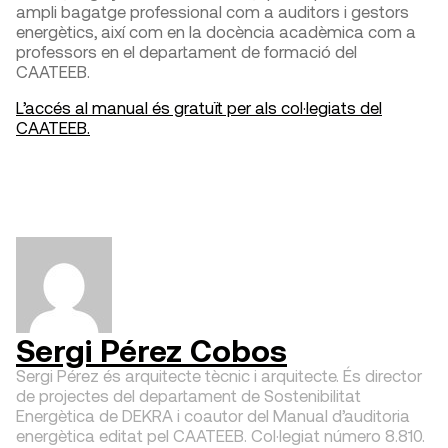
ampli bagatge professional com a auditors i gestors
energètics, així com en la docència acadèmica com a
professors en el departament de formació del
CAATEEB.
L’accés al manual és gratuït per als col·legiats del
CAATEEB.
Sergi Pérez Cobos
Sergi Pérez és arquitecte tècnic i arquitecte. És director
de projectes del departament de Sostenibilitat
Energètica de DEKRA i coautor del Manual d’auditoria
energètica editat pel CAATEEB. Col·legiat número 8.810.