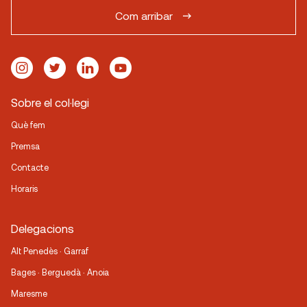
Com arribar
Sobre el col·legi
Què fem
Premsa
Contacte
Horaris
Delegacions
Alt Penedès · Garraf
Bages · Berguedà · Anoia
Maresme