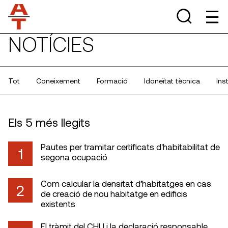
NOTÍCIES
Tot
Coneixement
Formació
Idoneïtat tècnica
Ins
Els 5 més llegits
Pautes per tramitar certificats d'habitabilitat de
1
segona ocupació
Com calcular la densitat d’habitatges en cas
2
de creació de nou habitatge en edificis
existents
El tràmit del CHU i la declaració responsable