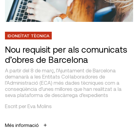
IDONEÏTAT TÈCNICA
Nou requisit per als comunicats
d’obres de Barcelona
A partir del 8 de març, l’Ajuntament de Barcelona
demanarà a les Entitats Col·laboradores de
l’Administració (ECA) més dades tècniques com a
conseqüència d’unes millores que han realitzat a la
seva plataforma de descàrrega d’expedients
Escrit per Eva Molins
Més informació