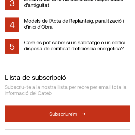
3
d’antiguitat
Models de l'Acta de Replanteig, paralització i
4
d'inici d'Obra
Com es pot saber si un habitatge o un edifici
5
disposa de certificat d'eficiència energètica?
Llista de subscripció
Subscriu-te a la nostra llista per rebre per email tota la
informació del Cateb
Subscriure'm