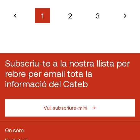
1
2
3
Subscriu-te a la nostra llista per
rebre per email tota la
informació del Cateb
Vull subscriure-m'hi
On som