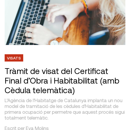
VISATS
Tràmit de visat del Certificat
Final d’Obra i Habitabilitat (amb
Cèdula telemàtica)
L’Agència de l’Habitatge de Catalunya implanta un nou
model de tramitació de les cèdules d’Habitabilitat de
primera ocupació per permetre que aquest procés sigui
totalment telemàtic.
Escrit per Eva Molins