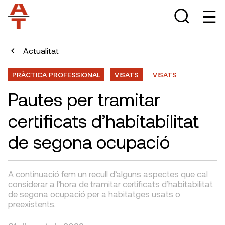
Actualitat
PRÀCTICA PROFESSIONAL
VISATS
VISATS
Pautes per tramitar
certificats d’habitabilitat
de segona ocupació
A continuació fem un recull d’alguns aspectes que cal
considerar a l’hora de tramitar certificats d’habitabilitat
de segona ocupació per a habitatges usats o
preexistents.