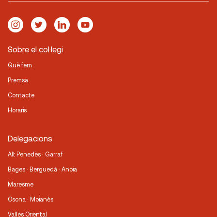
Sobre el col·legi
Què fem
Premsa
Contacte
Horaris
Delegacions
Alt Penedès · Garraf
Bages · Berguedà · Anoia
Maresme
Osona · Moianès
Vallès Oriental