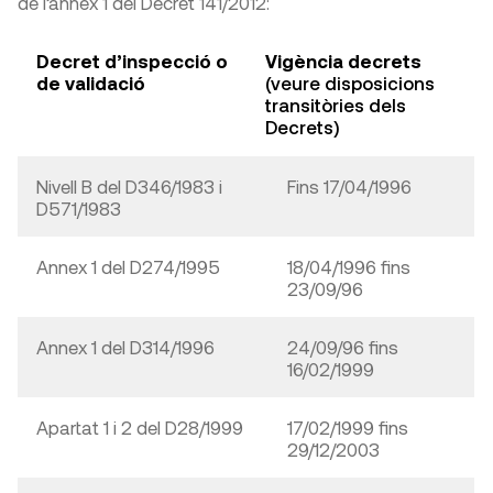
de l’annex 1 del Decret 141/2012:
Decret d’inspecció o
Vigència decrets
de validació
(veure disposicions
transitòries dels
Decrets)
Nivell B del D346/1983 i
Fins 17/04/1996
D571/1983
Annex 1 del D274/1995
18/04/1996 fins
23/09/96
Annex 1 del D314/1996
24/09/96 fins
16/02/1999
Apartat 1 i 2 del D28/1999
17/02/1999 fins
29/12/2003